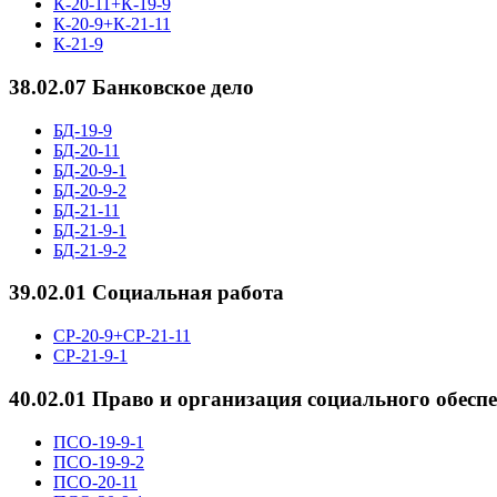
К-20-11+К-19-9
К-20-9+К-21-11
К-21-9
38.02.07 Банковское дело
БД-19-9
БД-20-11
БД-20-9-1
БД-20-9-2
БД-21-11
БД-21-9-1
БД-21-9-2
39.02.01 Социальная работа
СР-20-9+СР-21-11
СР-21-9-1
40.02.01 Право и организация социального обесп
ПСО-19-9-1
ПСО-19-9-2
ПСО-20-11