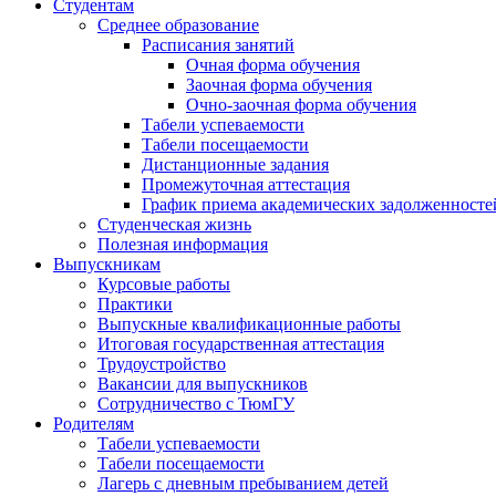
Студентам
Среднее образование
Расписания занятий
Очная форма обучения
Заочная форма обучения
Очно-заочная форма обучения
Табели успеваемости
Табели посещаемости
Дистанционные задания
Промежуточная аттестация
График приема академических задолженносте
Студенческая жизнь
Полезная информация
Выпускникам
Курсовые работы
Практики
Выпускные квалификационные работы
Итоговая государственная аттестация
Трудоустройство
Вакансии для выпускников
Сотрудничество с ТюмГУ
Родителям
Табели успеваемости
Табели посещаемости
Лагерь с дневным пребыванием детей