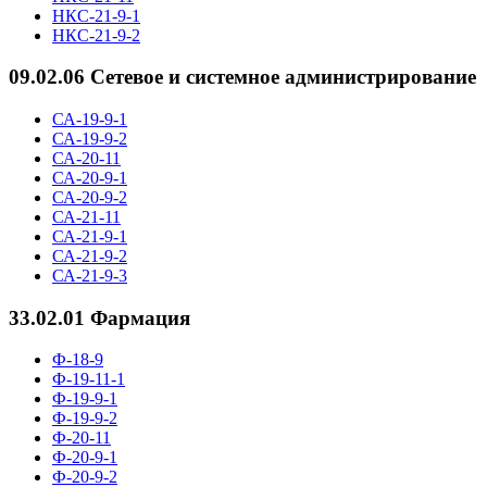
НКС-21-9-1
НКС-21-9-2
09.02.06 Сетевое и системное администрирование
СА-19-9-1
СА-19-9-2
СА-20-11
СА-20-9-1
СА-20-9-2
СА-21-11
СА-21-9-1
СА-21-9-2
СА-21-9-3
33.02.01 Фармация
Ф-18-9
Ф-19-11-1
Ф-19-9-1
Ф-19-9-2
Ф-20-11
Ф-20-9-1
Ф-20-9-2